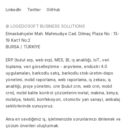
LinkedIn
Twitter
GitHub
© LOGEDOSOFT BUSINESS SOLUTIONS
Elmasbahçeler Mah. Mahmudiye Cad. Dilmaç Plaza No : 13-
19 Kat:1 No:2
BURSA / TÜRKİYE
ERP (bulut erp, web erp), MES, BI, iş analitiği, IoT, veri 
toplama, veri görselleştirme - arşivleme, endüstri 4.0 
uygulamaları, barkodlu satış, barkodlu stok-üretim-depo 
yönetimi, mobil raporlama, web raporlama, iş zekası, iş 
analitiği, proje yönetimi, crm (bulut crm, web crm, mobil 
crm), mobil kalite kontrol çözümlerini metal, makina, kimya, 
mobilya, tekstil, konfeksiyon, otomotiv yan sanayi, ambalaj 
sektörlerinde sunuyoruz.
Ama en sevdiğimiz iş, işletmenizde sorunlarınızı dinlemek ve 
çözüm önerileri oluşturmak.